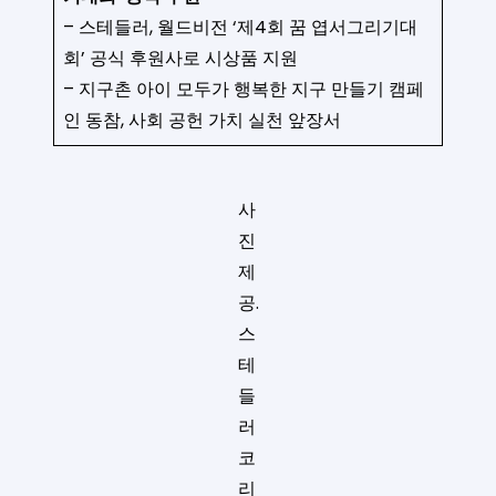
– 스테들러, 월드비전 ‘제4회 꿈 엽서그리기대
회’ 공식 후원사로 시상품 지원
– 지구촌 아이 모두가 행복한 지구 만들기 캠페
인 동참, 사회 공헌 가치 실천 앞장서
사
진
제
공.
스
테
들
러
코
리