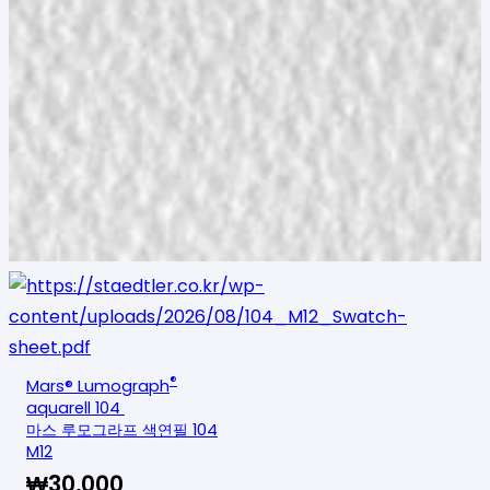
®
Mars® Lumograph
aquarell 104
마스 루모그라프 색연필 104
M12
₩
30,000