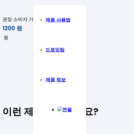
권장 소비자 가격 :
제품 사용법
1200
원
원
드로잉팁
제품 정보
이런 제품은 어떠세요
?
연필