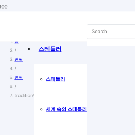
홈
스테들러
/
연필
/
연필
스테들러
/
tradition® 110 트래디션 연필 110
세계 속의 스테들러