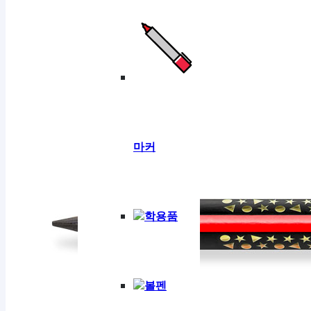
마커
학용품
볼펜