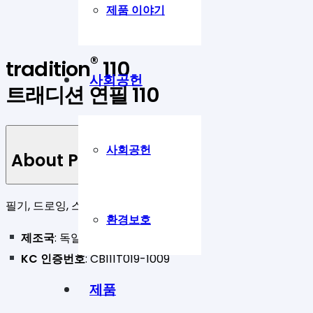
제품 이야기
®
tradition
110
사회공헌
트래디션 연필 110
사회공헌
About Product
필기, 드로잉, 스케치 목적의 고품질 연필
환경보호
제조국
: 독일
KC 인증번호
: CB111T019-1009
제품