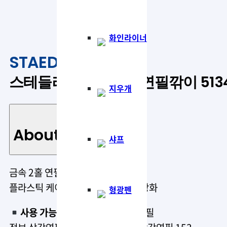
화인라이너
®
STAEDTLER
5134
스테들러 코끼리 2홀 연필깎이 513
지우개
About Product
샤프
금속 2홀 연필깎이 내장
플라스틱 케이스, 뚜껑으로 안정성 강화
형광펜
사용 가능 연필:
일반 사이즈의 연필