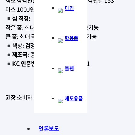
점보 삼각연필 1285, 노리스 점보 삼각연필 153
마커
마스 100J연필, 노리스 점보 색연필
심 직경:
작은 홀: 최대 직경 8.2mm까지 사용가능
큰 홀: 최대 직경 11.2mm까지 사용가능
학용품
색상: 검정, 파랑, 빨강
제조국
: 중국
KC 인증번호
: CB111R935-1001
볼펜
권장 소비자 가격 :
5000
원
원
제도용품
언론보도