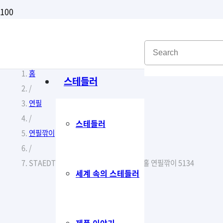
홈
스테들러
/
연필
/
스테들러
연필깎이
/
STAEDTLER® 5134 스테들러 코끼리 2홀 연필깎이 5134
세계 속의 스테들러
제품 이야기