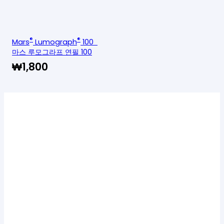
®
®
Mars
Lumograph
100
마스 루모그라프 연필 100
₩
1,800