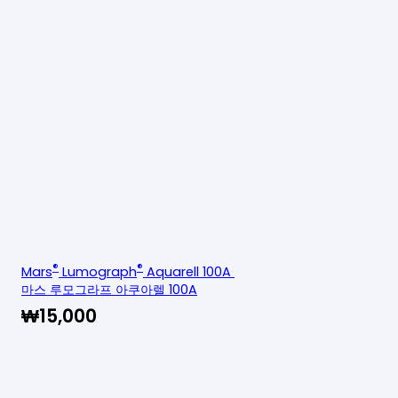
®
®
Mars
Lumograph
Aquarell 100A
마스 루모그라프 아쿠아렐 100A
₩
15,000