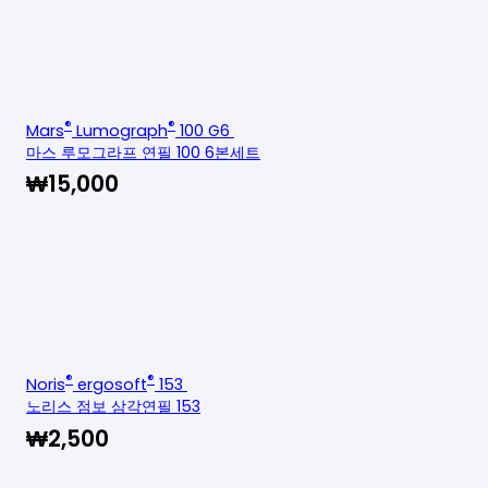
®
®
Mars
Lumograph
100 G6
마스 루모그라프 연필 100 6본세트
₩
15,000
®
®
Noris
ergosoft
153
노리스 점보 삼각연필 153
₩
2,500