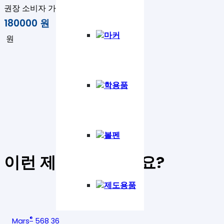
권장 소비자 가격 :
180000
원
마커
원
학용품
볼펜
이런 제품은 어떠세요
?
제도용품
®
Mars
568 36