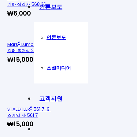
기하 삼각자 568 36
언론보도
₩
6,000
언론보도
®
Mars
Lumograph 204 S
컬러 홀더심 204-S
₩
15,000
소셜미디어
고객지원
®
STAEDTLER
561 7-9
스케일 자 561 7
₩
15,000