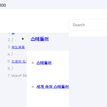
홈
스테들러
/
제도용품
/
드로잉 도구
스테들러
/
Mars® 661 A3 A3 제도판 661
세계 속의 스테들러