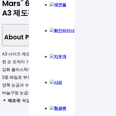
®
Mars
661 A3
색연필
A3 제도판 661
화인라이너
About Product
A3 사이즈 제도판
지우개
한 손 조작이 가능한 이중 잠금장치
강화 플라스틱의 강한 내구성
2중 레일로 부드럽게 미끄러지는 자
샤프
양쪽 눈금과 수평draft arm
바늘구멍 눈금으로 정확한 세팅 가능
제조국
: 독일
형광펜