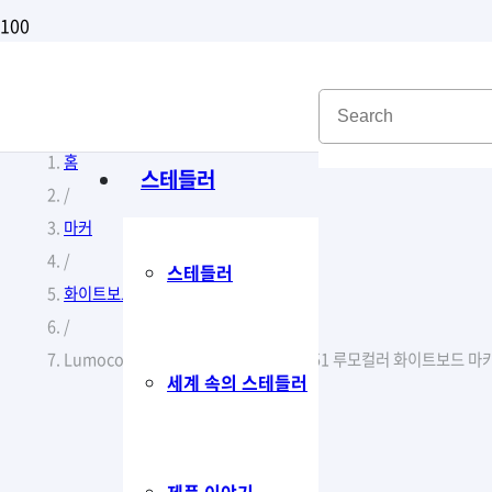
홈
스테들러
/
마커
/
스테들러
화이트보드 마커
/
Lumocolor® whiteboard marker 351 루모컬러 화이트보드 마카
세계 속의 스테들러
제품 이야기