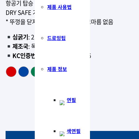
항공기 탑승 시 잉크 누출 없음
제품 사용법
DRY SAFE 기능 내장
* 뚜껑을 닫지 않아도 수 일 동안 잉크마름 없음
심굵기
: 2.0mm
드로잉팁
제조국
: 독일
KC인증번호
: CB111T019-1006
제품 정보
연필
색연필