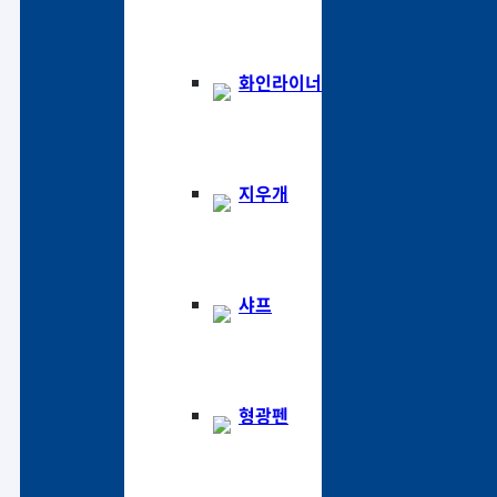
화인라이너
지우개
샤프
형광펜