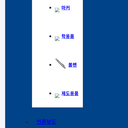
마커
학용품
볼펜
제도용품
언론보도