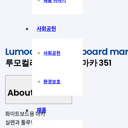
사회공헌
®
Lumocolor
whiteboard mar
사회공헌
루모컬러 화이트보드 마카 351
환경보호
About Product
제품
화이트보드용 마카
실렌과 툴루엔 무첨가