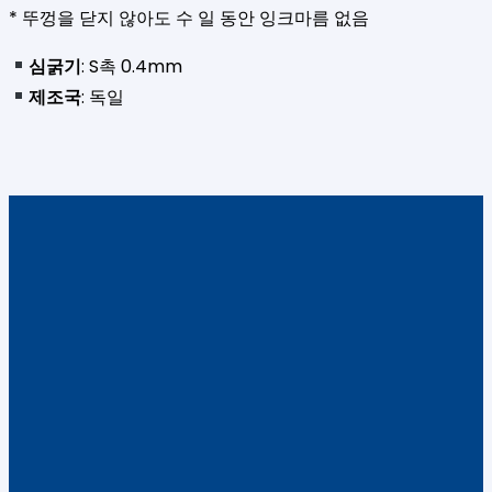
* 뚜껑을 닫지 않아도 수 일 동안 잉크마름 없음
심굵기
: S촉 0.4mm
제조국
: 독일