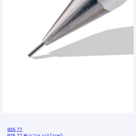
925 77
925 77 헥사고날 샤프(실버)