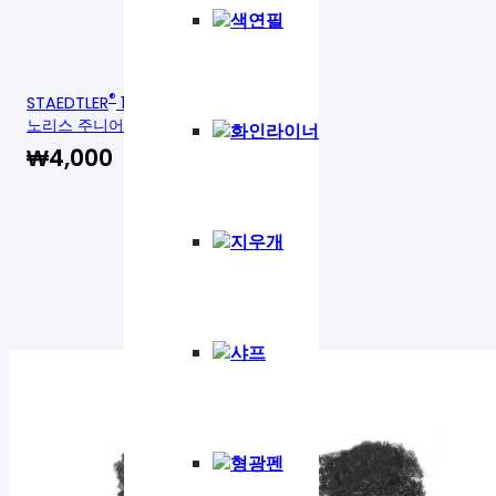
색연필
®
STAEDTLER
141-2B BK
노리스 주니어 연필 2B
화인라이너
₩
4,000
지우개
샤프
형광펜