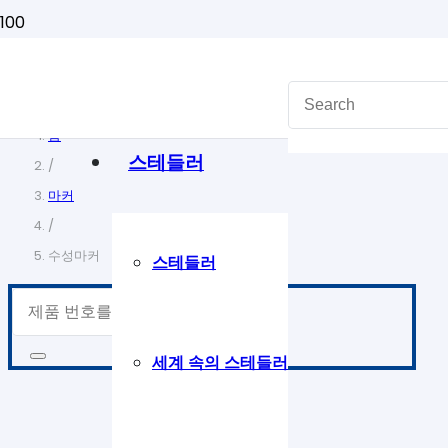
홈
스테들러
/
마커
/
수성마커
스테들러
세계 속의 스테들러