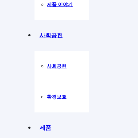
제품 이야기
연필
색연필
화인라이너
지우개
샤프
형광펜
마커
학용품
볼펜
제도용품
사회공헌
연필
화인라이너
지우개
샤프
형광펜
다용도 마카
학용품
볼펜
제도용품
연필깎이
피그먼트라이너
샤프심
사회공헌
환경보호
색연필
제품