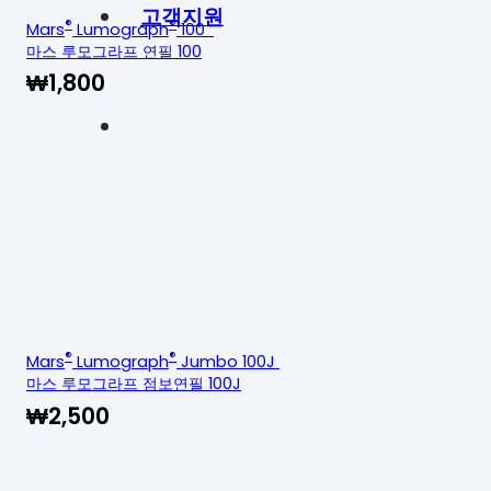
고객지원
®
®
Mars
Lumograph
100
마스 루모그라프 연필 100
₩
1,800
®
®
Mars
Lumograph
Jumbo 100J
마스 루모그라프 점보연필 100J
₩
2,500