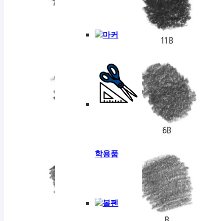
마커
학용품
볼펜