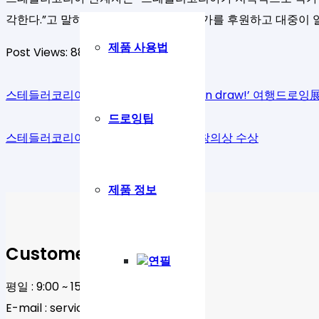
각한다.”고 말하며 “앞으로도 더 많은 작가를 후원하고 대중이
제품 사용법
Post Views:
883
스테들러코리아, 제 2회 ‘Everybody can draw!’ 여행드로잉
드로잉팁
스테들러코리아, 제 24회 ‘메세나대상’ 창의상 수상
제품 정보
Customer service
연필
평일 : 9:00 ~ 15:00(토, 일, 공휴일 휴무)
E-mail :
service.kr@staedtler.com