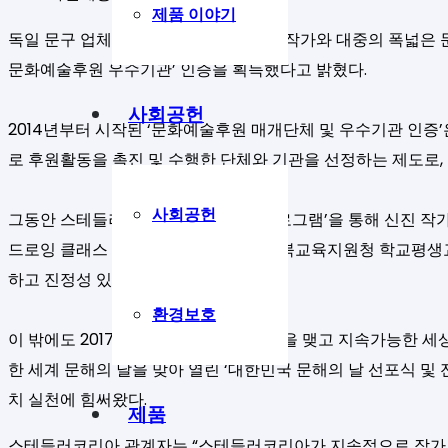
제품 이야기
독일 문구 업체 스테들러코리아가 국내 작가와 대중의 폭넓은 문
문화예술후원 우수기관’ 인증을 획득했다고 밝혔다.
사회공헌
2014년부터 시작된 ‘문화예술후원 매개단체 및 우수기관 인증
로 후원활동을 촉진 및 수행한 단체와 기관을 선정하는 제도로,
사회공헌
그동안 스테들러코리아는 ‘작가지원프로그램’을 통해 신진 작가
드로잉 클래스 및 전시회 협찬’, ‘성북강북교육지원청 학교평생교
하고 진정성 있게 노력해 왔다.
환경보호
이 밖에도 2017년부터 월드비전과 인연을 맺고 지속가능한 
한 세계 문해의 날을 맞아 열린 ‘대한민국 문해의 날 선포식 
치 실천에 힘써왔다.
제품
스테들러코리아 관계자는 “스테들러코리아가 지속적으로 작가 창