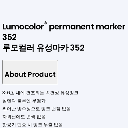
®
Lumocolor
permanent marker
352
루모컬러 유성마카 352
About Product
3~6초 내에 건조되는 속건성 유성잉크
실렌과 툴루엔 무첨가
뛰어난 방수성으로 잉크 번짐 없음
자외선에도 변색 없음
항공기 탑승 시 잉크 누출 없음