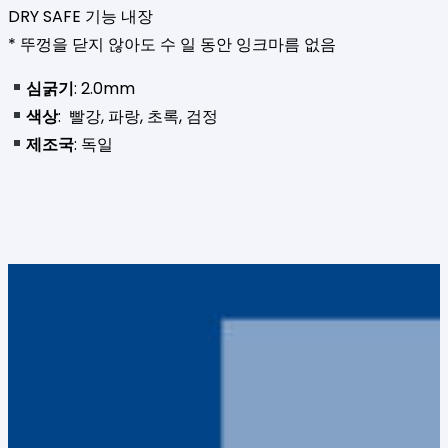
DRY SAFE 기능 내장
* 뚜껑을 닫지 않아도 수 일 동안 잉크마름 없음
심굵기
: 2.0mm
색상
: 빨강, 파랑, 초록, 검정
제조국
: 독일